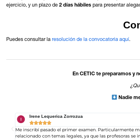
ejercicio, y un plazo de
2 días hábiles
para presentar alegac
Con
Puedes consultar la
resolución de la convocatoria aquí
.
En CETIC te preparamos y no
¿Qué
Nadie me
Rodrigo Mayo





 más
Positivo: Profesionalismo
Excelente academia. La calidad de los profesores y la me
tas de