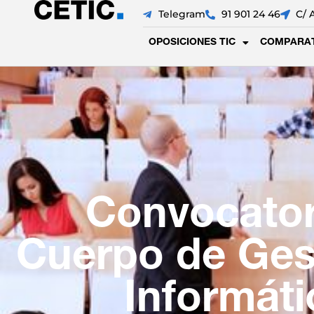
Telegram
91 901 24 46
C/ 
OPOSICIONES TIC
COMPARAT
Convocator
Cuerpo de Ges
Informáti