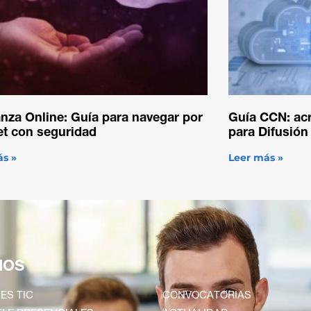
nza Online: Guía para navegar por
Guía CCN: acr
et con seguridad
para Difusión
ás »
Leer más »
IOS
ES TIC
CONVOCATORIAS