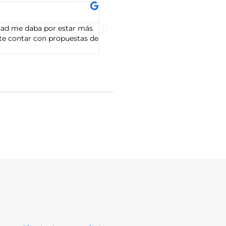
Rodrigo Mayo





idad me daba por estar más
Positivo: Profesionalismo
Excelente academia. La calidad de l
nte contar con propuestas de
Totalmente recomendable y muy cer