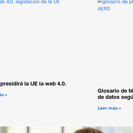
residirá la UE la web 4.0.
Glosario de t
ás »
de datos seg
Leer más »