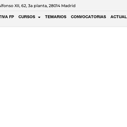
Alfonso XII, 62, 3a planta, 28014 Madrid
IVA FP
CURSOS
TEMARIOS
CONVOCATORIAS
ACTUAL
sional de respue
2 y C1 2024