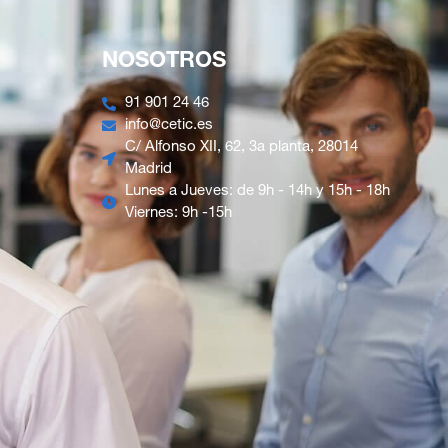
NOSOTROS
91 901 24 46
info@cetic.es
C/ Alfonso XII, 62, 3a planta, 28014
Madrid
Lunes a Jueves: de 9h - 14h y 15h - 18h
Viernes: 9h -15h