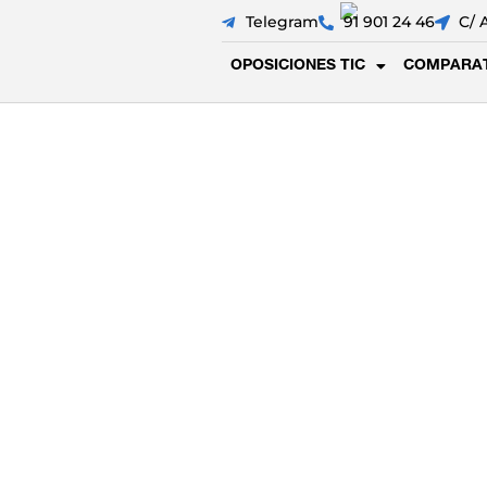
Telegram
91 901 24 46
C/ 
OPOSICIONES TIC
COMPARAT
Plantilla provi
para A