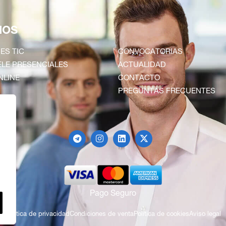
IOS
ES TIC
CONVOCATORIAS
LE PRESENCIALES
ACTUALIDAD
NLINE
CONTACTO
PREGUNTAS FRECUENTES
Pago Seguro
Política de privacidad
Condiciones de venta
Política de cookies
Aviso legal