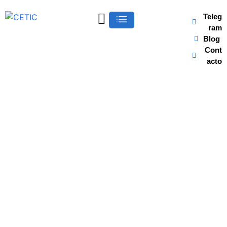
Teleg
ram
Blog
Cont
acto
Qué cambia con la
implementación de la
Directiva Europea de