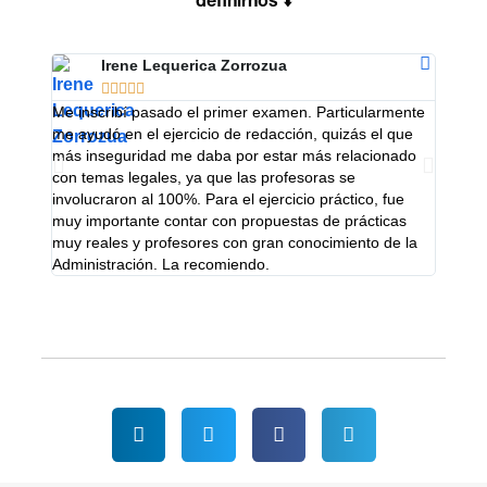
⬇️
definirnos
Irene Lequerica Zorrozua





Me inscribí pasado el primer examen. Particularmente
Excelen
me ayudó en el ejercicio de redacción, quizás el que
metodo
más inseguridad me daba por estar más relacionado
rápido,
con temas legales, ya que las profesoras se
recome
involucraron al 100%. Para el ejercicio práctico, fue
oposici
muy importante contar con propuestas de prácticas
muy reales y profesores con gran conocimiento de la
Administración. La recomiendo.