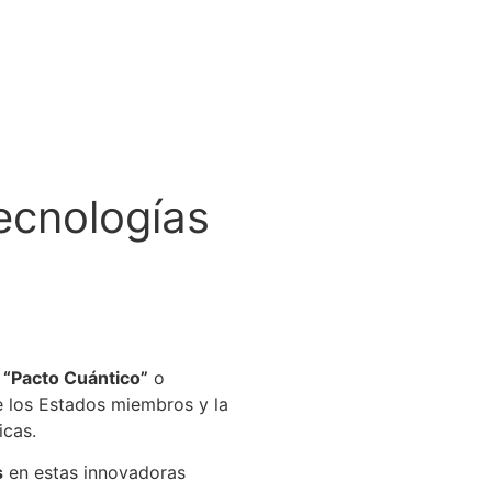
Tecnologías
l
“Pacto Cuántico”
o
e los Estados miembros y la
icas.
s
en estas innovadoras