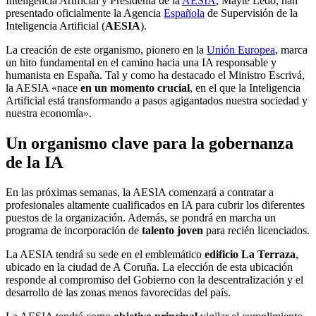
Inteligencia Artificial y Presidenta de la
AESIA
, Mayte Ledo, han
presentado oficialmente la Agencia
Española
de Supervisión de la
Inteligencia Artificial (
AESIA
).
La creación de este organismo, pionero en la
Unión Europea
, marca
un hito fundamental en el camino hacia una IA responsable y
humanista en España. Tal y como ha destacado el Ministro Escrivá,
la AESIA «nace
en un momento crucial
, en el que la Inteligencia
Artificial está transformando a pasos agigantados nuestra sociedad y
nuestra economía».
Un organismo clave para la gobernanza
de la IA
En las próximas semanas, la AESIA comenzará a contratar a
profesionales altamente cualificados en IA para cubrir los diferentes
puestos de la organización. Además, se pondrá en marcha un
programa de incorporación de
talento joven
para recién licenciados.
La AESIA tendrá su sede en el emblemático
edificio La Terraza
,
ubicado en la ciudad de A Coruña. La elección de esta ubicación
responde al compromiso del Gobierno con la descentralización y el
desarrollo de las zonas menos favorecidas del país.