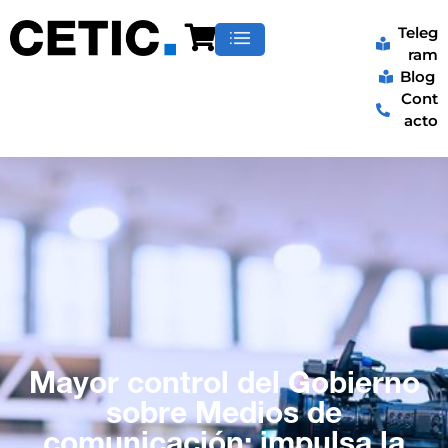
Teleg
ram
Blog
Cont
acto
Mayor control del Gobierno
sobre Medios de
comunicación: impulsa la