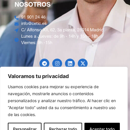
NOSOTROS
91 901 24 46
info@cetic.es
C/ Alfonso XII, 62, 3a planta, 28014 Madrid
Lunes a Jueves: de 9h - 14h y 15h - 18h
Viernes: 9h -15h
Valoramos tu privacidad
Usamos cookies para mejorar su experiencia de
navegación, mostrarle anuncios o contenidos
Pago Seguro
personalizados y analizar nuestro tráfico. Al hacer clic en
“Aceptar todo” usted da su consentimiento a nuestro uso
Política de privacidad
Condiciones de venta
de las cookies.
Política de cookies
Aviso legal
Personalizar
Rechazar todo
Aceptar todo