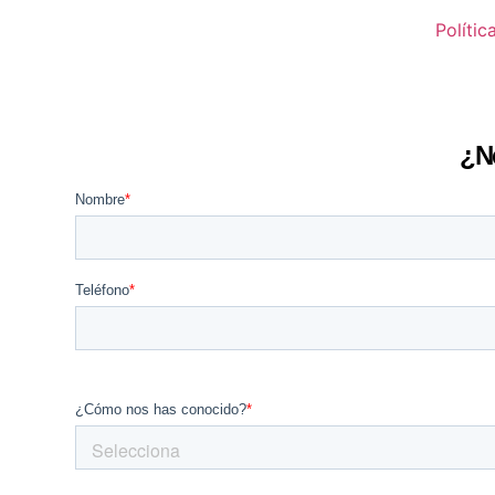
Polític
¿N