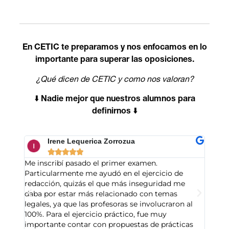
En CETIC te preparamos y nos enfocamos en lo
importante para superar las oposiciones.
¿Qué dicen de CETIC y como nos valoran?
⬇️
Nadie mejor que nuestros alumnos para
definirnos
⬇️
Irene Lequerica Zorrozua





Me inscribí pasado el primer examen.
Excele
Particularmente me ayudó en el ejercicio de
la met
redacción, quizás el que más inseguridad me
muy rá
daba por estar más relacionado con temas
Total
legales, ya que las profesoras se involucraron al
Perfec
100%. Para el ejercicio práctico, fue muy
teleco
importante contar con propuestas de prácticas