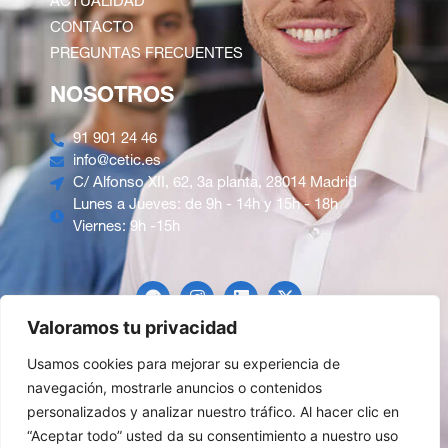
ACTUALIDAD
CONTACTO
PREGUNTAS FRECUENTES
NOSOTROS
91 901 24 46
info@cetic.es
C/ Alfonso XII, 62, 3a planta, 28014 Madrid
Lunes a Jueves: de 9h - 14h y 15h - 18h
Viernes: 9h -15h
Valoramos tu privacidad
Usamos cookies para mejorar su experiencia de
navegación, mostrarle anuncios o contenidos
Pago Seguro
personalizados y analizar nuestro tráfico. Al hacer clic en
“Aceptar todo” usted da su consentimiento a nuestro uso
Política de privacidad